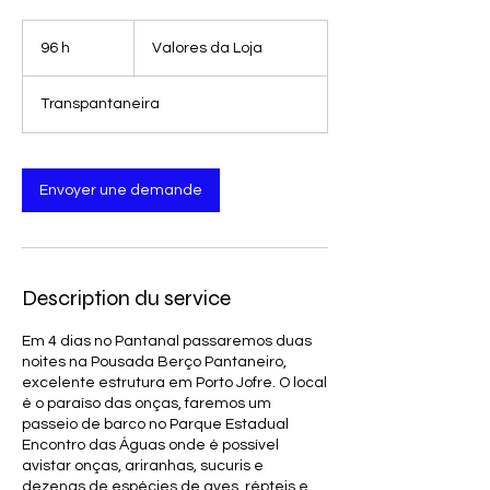
Valores
da
96 h
9
Valores da Loja
Loja
6
h
Transpantaneira
Envoyer une demande
Description du service
Em 4 dias no Pantanal passaremos duas
noites na Pousada Berço Pantaneiro,
excelente estrutura em Porto Jofre. O local
é o paraíso das onças, faremos um
passeio de barco no Parque Estadual
Encontro das Águas onde é possível
avistar onças, ariranhas, sucuris e
dezenas de espécies de aves, répteis e