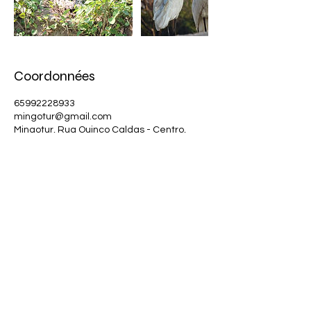
Coordonnées
65992228933
mingotur@gmail.com
Mingotur, Rua Quinco Caldas - Centro,
Chapada dos Guimarães - MT, Brasil